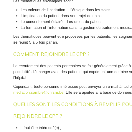
Les thématiques envisagées sont :
L’intimité, le calme et le bien-être des autres patients.
Les plaintes peuvent être formulées par écrit en mentionnant vos n
Le personnel et son travail.
Les valeurs de l’institution – L’éthique dans les soins.
d’appel éventuel ou oralement, sur rendez-vous.
Les heures de visite.
L’implication du patient dans son trajet de soins.
Vous pouvez contacter le médiateur.
L’interdiction de fumer.
Le consentement éclairé – Les droits du patient.
Les locaux, le matériel et l’infrastructure générale de l’institution.
La formation et l’information dans la gestion du traitement médi
Par écrit : Service de médiation Hospitalière - Rue Chère-Voie
Les différents règlements généraux et particuliers de l’institution.
Par courrier électronique :
mediation.sambre@chrsm.be
Les thématiques peuvent être proposées par les patients, les soignan
Par téléphone : 081/72.61.10 ou 081/72.70.38
Consultez les droits du patient en vidéo (Droits du patient - Vidéos de s
se réunit 5 à 6 fois par an.
SPF Santé Publique) :
Le service de médiation hospitalière et se trouve se trouve au 1er éta
COMMENT REJOINDRE LE CPP ?
Choisir librement le praticien professionnel
Etre informé sur son état de santé
Le recrutement des patients partenaires se fait généralement grâce à 
Consentir librement à la prestation de soins
LIENS UTILES
possibilité d’échanger avec des patients qui expriment une certaine v
Bénéficier d’une prestation de qualité
l’hôpital.
Pouvoir compter sur un dossier tenu à jour
Brochure "La médiation hospitalière"
Etre assuré de la protection de son intimité et de sa vie privée
Cependant, toute personne intéressée peut envoyer un e-mail à l’adr
Brochure Comité Patients Partenaires
Introduire une plainte auprès d’un service de médiation
mediation.sambre@chrsm.be
. Elle sera ajoutée à la base de données
Le
Règlement d’Ordre Intérieur
du Service de Médiation hospital
Représentation
Loi "Droits du patient"
QUELLES SONT LES CONDITIONS À REMPLIR PO
Parce qu'une relation de soins, c'est un engagement réciproque, nous 
"
Charte d'engagement réciproque pour une bonne relation de soin
"
REJOINDRE LE CPP ?
il faut être intéressé(e) ;