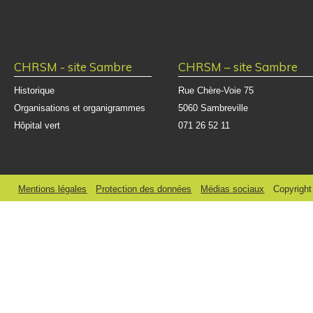
volonté de proximité qui a toujours été la sienne, en veillant à l’
chacun. Son personnel et ses médecins, hautement qualifiés, n’on
bien-être et la satisfaction des patients.
Pour en savoir plus sur l’hôpital de demain, consultez notre onglet
tr
CHRSM - site Sambre
CHRSM – site Sambre
Historique
Rue Chère-Voie 75
Organisations et organigrammes
5060 Sambreville
Hôpital vert
071 26 52 11
Mentions légales
Protection des données
Médias sociaux
Copyrigh