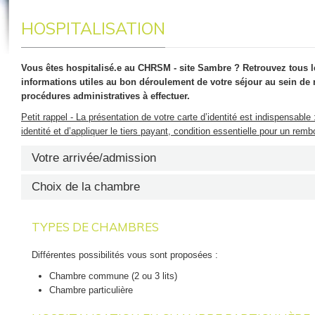
HOSPITALISATION
Vous êtes hospitalisé.e au CHRSM - site Sambre ? Retrouvez tous 
informations utiles au bon déroulement de votre séjour au sein de no
procédures administratives à effectuer.
Petit rappel - La présentation de votre carte d’identité est indispensable :
identité et d’appliquer le tiers payant, condition essentielle pour un re
Votre arrivée/admission
Choix de la chambre
SI VOUS ÊTES HOSPITALISÉ(E) À LA SUITE D’UN
TYPES DE CHAMBRES
Les premiers soins vous seront donnés, votre identification correcte 
effectuée et les formalités d’admission seront accomplies. Si vous 
fournir les documents et les renseignements nécessaires à l’élaborat
Différentes possibilités vous sont proposées :
demandons de le faire compléter le plus rapidement possible (dans le
Chambre commune (2 ou 3 lits)
votre entourage au bureau des admissions dans le hall d’entrée. Si pe
Chambre particulière
bureau des admissions ou un travailleur social se chargera de ces for