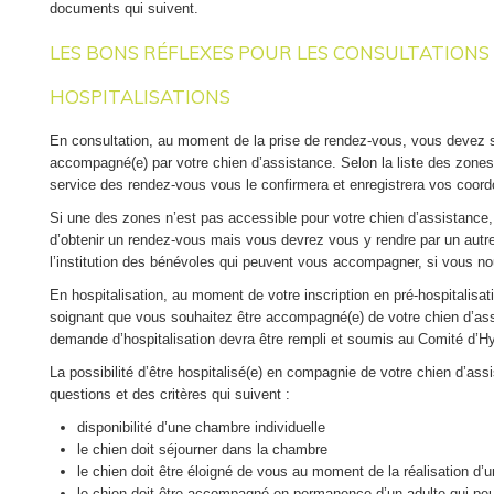
il faut être majeur(e), avoir plus de 18 ans ;
documents qui suivent.
il faut bénéficier ou avoir bénéficié de soins réguliers au CHRSM
LES BONS RÉFLEXES POUR LES CONSULTATIONS
années ou être un proche de patient remplissant ce dernier critèr
Les membres du comité reçoivent un défraiement pour les frais de d
HOSPITALISATIONS
travail pré-réunions (lectures, réflexions, …). Un lunch de la réunion e
En consultation, au moment de la prise de rendez-vous, vous devez s
accompagné(e) par votre chien d’assistance. Selon la liste des zones
service des rendez-vous vous le confirmera et enregistrera vos coor
Si une des zones n’est pas accessible pour votre chien d’assistance, 
d’obtenir un rendez-vous mais vous devrez vous y rendre par un aut
l’institution des bénévoles qui peuvent vous accompagner, si vous n
En hospitalisation, au moment de votre inscription en pré-hospitalisa
soignant que vous souhaitez être accompagné(e) de votre chien d’ass
demande d’hospitalisation devra être rempli et soumis au Comité d’
La possibilité d’être hospitalisé(e) en compagnie de votre chien d’as
questions et des critères qui suivent :
disponibilité d’une chambre individuelle
le chien doit séjourner dans la chambre
le chien doit être éloigné de vous au moment de la réalisation d’
le chien doit être accompagné en permanence d’un adulte qui peut