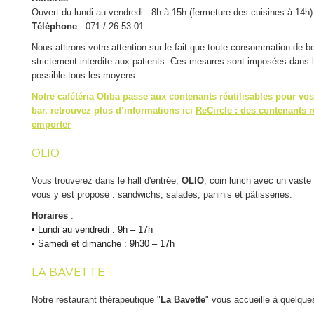
En psychiatrie
Accueil - Renseignements
Ouvert du lundi au vendredi : 8h à 15h (fermeture des cuisines à 14h)
Gare d’Auvelais : bus 58 ou 36
Accueil hospitalisation (Admissions)
Téléphone
: 071 / 26 53 01
Gare de Tamines : bus 36 ou 58
7 jours / 7 : de 14h30 à 18h30
Accueil polyclinique
Nous attirons votre attention sur le fait que toute consommation de b
Hospitalisation de jour
Service Clientèle (Factures)
ACCÈS DE NUIT
strictement interdite aux patients. Ces mesures sont imposées dans le
Service Social
Comme un accompagnant peut rester avec vous, aucune visite n’est 
possible tous les moyens.
Unité Cardio-vasculaire (0B)
Entre 20h30 et 6h45 l’accès à l’hôpital (entrée et sortie) se fait par l’
courte durée de séjour.
Unité de Neuropsychiatrie (0C)
Notre cafétéria Oliba passe aux contenants réutilisables pour vos
(bureau de gardiennage) situé à côté des Urgences (suivre le fléchage 
Unité Revalidation Sp Cardio-Pulmonaire (0D)
bar, retrouvez plus d’informations ici
ReCircle : des contenants r
Unité de Soins Intensifs (0E)
emporter
Attention, ces horaires peuvent être adaptés en fonction de la situatio
NIVEAU +1
OLIO
Unité de Pédiatrie et Néonatalogie (+1A)
Vous trouverez dans le hall d'entrée,
OLIO
, coin lunch avec un vaste 
Unité de Maternité (+1B)
vous y est proposé : sandwichs, salades, paninis et pâtisseries.
Unité Revalidation Sp Locomoteur (+1D)
Horaires
:
•
Lundi au vendredi : 9h – 17h
NIVEAU +2
•
Samedi et dimanche : 9h30 – 17h
Hôpital de jour
LA BAVETTE
Polysomnographie (+2)
Unité de Pneumologie, Oncologie (+2B)
Notre restaurant thérapeutique "
La Bavette
" vous accueille à quelques
Unité d’Orthopédie, Urologie (+2C)