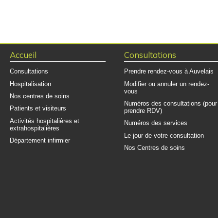
31.03.1987 et de l’A.R. du 15.12.2005 relatifs à la protection des trav
tabac, il est strictement interdit de fumer dans l’enceinte et à l’entrée 
L’utilisation de percolateur, grille-pain, chauffe-plats, ventilateur, chau
également interdite.
Accueil
Consultations
En cas de constatation de fumées ou odeurs laissant suspecter un inc
Prévenir immédiatement le personnel de soins à l’étage.
Consultations
Prendre rendez-vous à Auvelais
Rester calme et garder la porte de votre chambre fermée de manièr
Hospitalisation
Modifier ou annuler un rendez-
fumées et/ou substances toxiques.
vous
Nos centres de soins
Le personnel sur place vous conduira vers une sortie de secours.
Numéros des consultations (pour
Patients et visiteurs
prendre RDV)
Activités hospitalières et
Numéros des services
extrahospitalières
Le jour de votre consultation
Département infirmier
Nos Centres de soins