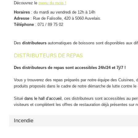
Bloc Opératoire
Découvrez le
menu du mois !
Horaires
: du mardi au vendredi de 12h à 14h
NIVEAU +3
Adresse
: Rue de Falisolle, 420 à 5060 Auvelais.
Téléphone
: 071 / 89 75 02
Hôpital de jour gériatrique (+3)
Unité de Gériatrie A (+3A)
Unité de Gériatrie B (+3B)
Des
distributeurs
automatiques de boissons sont disponibles aux di
Unité Gastro-viscérale (+3C)
DISTRIBUTEURS DE REPAS
Des distributeurs de repas sont accessibles 24h/24 et 7j/7 !
Vous y trouverez des repas préparés par notre équipe des Cuisines, 
produits proposés dans le cadre de notre démarche de lutte contre le 
Situé
dans le
hall d’accueil
, ces distributeurs sont accessibles au per
visiteurs et complètent les offres de restauration déjà présentes sur no
Incendie
Suite à l’exécution au 01.01.2007 de l’interdiction de fumer dans les li