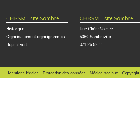
CHRSM - site Sambre
CHRSM – site Sambre
Historique
Rue Chère-Voie 75
Organisations et organigrammes
5060 Sambreville
Hôpital vert
071 26 52 11
Mentions légales
Protection des données
Médias sociaux
Copyrigh