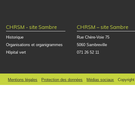
CHRSM - site Sambre
CHRSM – site Sambre
Historique
Rue Chère-Voie 75
Organisations et organigrammes
5060 Sambreville
Hôpital vert
071 26 52 11
Mentions légales
Protection des données
Médias sociaux
Copyrigh