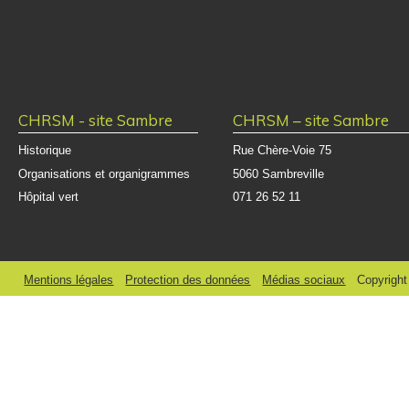
CHRSM - site Sambre
CHRSM – site Sambre
Historique
Rue Chère-Voie 75
Organisations et organigrammes
5060 Sambreville
Hôpital vert
071 26 52 11
Mentions légales
Protection des données
Médias sociaux
Copyrigh